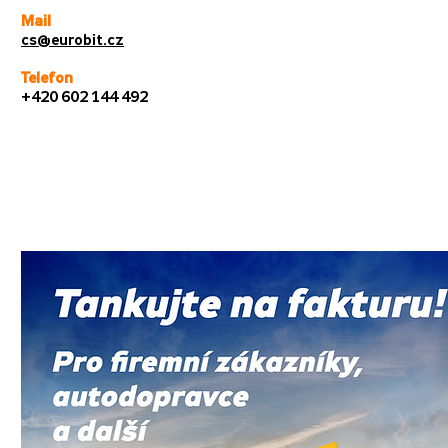
Mail
cs
@eurobit.cz
Telefon
+420 602 144 492