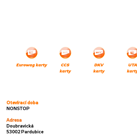
Eurowag karty
CCS
DKV
UTA
karty
karty
kart
Otevírací doba
NONSTOP
Adresa
Doubravická
53002 Pardubice