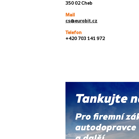
350 02 Cheb
Mail
cs@eurobit.cz
Telefon
+420 703 141 972