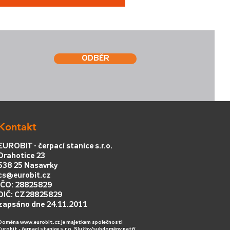
ODBĚR
Kontakt
EUROBIT - čerpací stanice s.r.o.
Drahotice 23
538 25 Nasavrky
cs@eurobit.cz
IČO: 28825829
DIČ: CZ28825829
zapsáno dne 24.11.2011
Doména
www.eurobit.cz
je majetkem společnosti
Eurobit - čerpací stanice s.r.o. Služby/subdomény patří