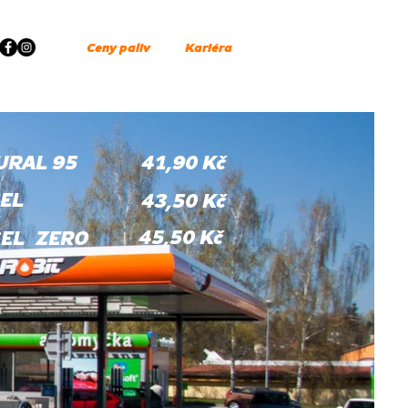
Ceny paliv
Kariéra
URAL 95
41,90 Kč
SEL
43,50 Kč
45,50 Kč
SEL ZERO