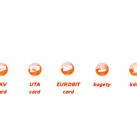
KV
UTA
EUROBIT
bagety
ká
ard
card
card