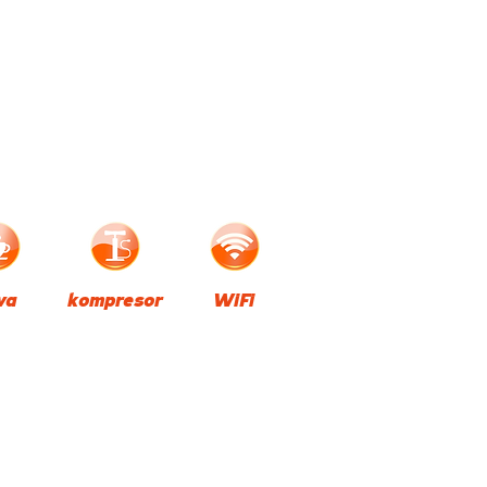
va
kompresor
WiFi