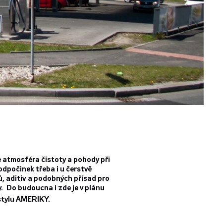
e atmosféra čistoty a pohody při
odpočinek třeba i u čerstvě
, aditiv a podobných přísad pro
. Do budoucna i zde je v plánu
e stylu AMERIKY.