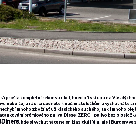
erá prošla kompletní rekonstrukcí, hned při vstupu na Vás dýchn
ávu nebo čaj a rádi si sednete k našim stolečkům a vychutnáte si 
nechybí mnoho zboží ať už klasického suchého, tak i mnoho olejů
tankování prémiového paliva Diesel ZERO - palivo bez biosložky
Diners
, kde si vychutnáte nejen klasická jídla, ale i Burgery v