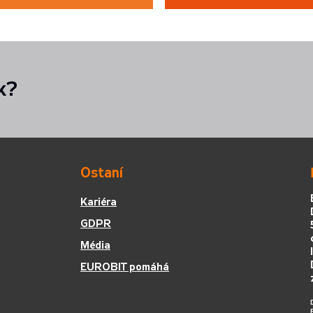
k?
Ostaní
Kariéra
GDPR
Média
EUROBIT pomáhá