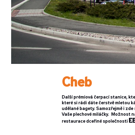
Cheb
Další prémiová čerpací stanice, kt
které si rádi dáte čerstvě mletou k
udělané bagety. Samozřejmě i zde 
Vaše plechové miláčky. Možnost na
EB
restaurace dceřiné společnosti